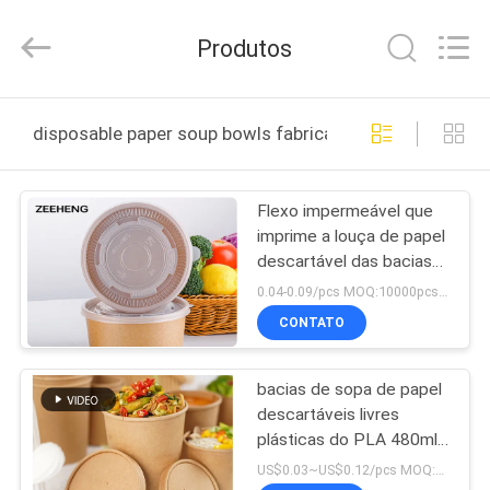
Zi
Heng
Environmental
Produtos
Protection
Technology
Co.,
Ltd..
CASA
All
Rights
disposable paper soup bowls fabricação online
Reserved.
PRODUTOS
Flexo impermeável que
imprime a louça de papel
SOBRE
descartável das bacias
NÓS
de sopa para
0.04-0.09/pcs MOQ:10000pcs por tamanhos
macarronetes
CONTATO
EXCURSÃO
bacias de sopa de papel
DA
descartáveis livres
FÁBRICA
plásticas do PLA 480ml
com tampas
US$0.03~US$0.12/pcs MOQ:50000 PCes