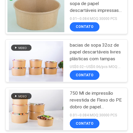
sopa de papel
descartáveis impressas
costume do cheiro com
0.01~0.084 MOQ:30000 PCS
tampa da tampa 1100
CONTATO
ML
bacias de sopa 32oz de
papel descartáveis livres
plásticas com tampas
US$0.02~US$0.06/pcs MOQ:10000 PCes
CONTATO
750 Ml de impressão
revestida de Flexo do PE
dobro de papel
descartável afastado
0.01~0.084 MOQ:30000 PCS
das bacias de sopa
CONTATO