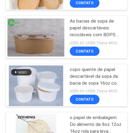
CONTROLE
CONTATO
DA
As bacias de sopa de
QUALIDADE
papel descartáveis
recicláveis com BOPS
CONTACTE-
graxa clara da tampa
US$0.03~US$0.15/pcs MOQ:3000 PCes
resistente
NOS
CONTATO
copo quente de papel
NOTÍCIA
descartável da sopa da
bacia de sopa 16oz com
PEÇA
tampas
US$0.03~US$0.15/pcs MOQ:30000 PCS
UMAS
CONTATO
CITAÇÕES
o papel de embalagem
Do alimento de 8oz 12oz
MAPA
16oz rola para leva