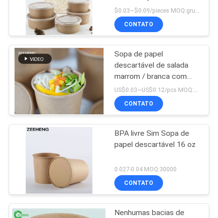
embora, bacias de sopa
DO
$0.03~$0.09/pieces MOQ:grupo 5000
de papel descartáveis
CONTATO
SITE
Sopa de papel
POLÍTICA
descartável de salada
DE
marrom / branca com
tampa 480ml
PRIVACIDADE
US$0.03~US$0.12/pcs MOQ:30000 PCS
CONTATO
BPA livre Sim Sopa de
papel descartável 16 oz
0.027-0.04 MOQ:30000
CONTATO
Nenhumas bacias de