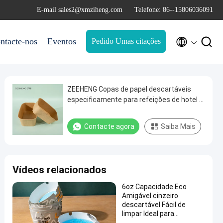
E-mail sales2@xmziheng.com
Telefone: 86--15806036091


ntacte-nos
Eventos
Pedido Umas citações
ZEEHENG Copas de papel descartáveis
especificamente para refeições de hotel e
restaurante
Contacte agora
Saiba Mais
Vídeos relacionados
6oz Capacidade Eco
Amigável cinzeiro
descartável Fácil de
limpar Ideal para
restaurantes Bares e