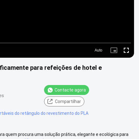
Auto
Picture-
Fullscre
in-
Picture
icamente para refeições de hotel e
Contacte agora
es
Compartilhar
rtáveis do retângulo do revestimento do PLA
ara quem procura uma solução prática, elegante e ecológica para