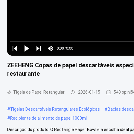
Loaded
:
0%
0:00
/
0:00
Play
Play
Play
Mute
Current
Duration
next
next
ZEEHENG Copas de papel descartáveis especif
Time
restaurante
Tigela de Papel Retangular
2026-01-15
548 opiniõ
#
Tigelas Descartáveis Retangulares Ecológicas
#
Bacias desca
#
Recipiente de alimento de papel 1000ml
Descrição do produto: O Rectangle Paper Bowl é a escolha ideal p