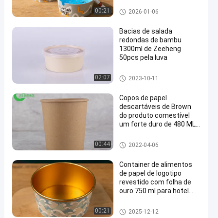
escritórios
Tigela de Papel Retangular
00:21
2026-01-06
Bacias de salada
redondas de bambu
1300ml de Zeeheng
50pcs pela luva
Bacias de bambu da fibra
02:07
2023-10-11
en
Copos de papel
descartáveis de Brown
do produto comestível
um forte duro de 480 ML
para a água/bebida
Copos da sopa de Kraft
00:44
2022-04-06
Container de alimentos
de papel de logotipo
revestido com folha de
ouro 750 ml para hotel
restaurante e casa
Tigela de Papel Dourado
00:21
2025-12-12