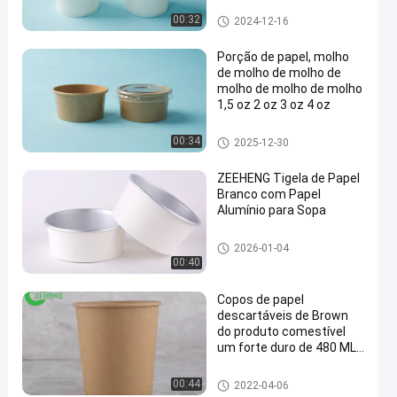
copos de café de papel
00:32
2024-12-16
Porção de papel, molho
de molho de molho de
molho de molho de molho
1,5 oz 2 oz 3 oz 4 oz
Copo de molho de papel
00:34
2025-12-30
ZEEHENG Tigela de Papel
Branco com Papel
Alumínio para Sopa
Bacia de papel de folha de alu
2026-01-04
mínio
00:40
Copos de papel
descartáveis de Brown
do produto comestível
um forte duro de 480 ML
para a água/bebida
Copos da sopa de Kraft
00:44
2022-04-06