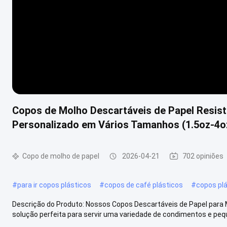
Copos de Molho Descartáveis de Papel Resis
Personalizado em Vários Tamanhos (1.5oz-4o
Copo de molho de papel
2026-04-21
702 opiniões
#
para ir copos plásticos
#
copos de café plásticos
#
copos plá
Descrição do Produto: Nossos Copos Descartáveis de Papel para M
solução perfeita para servir uma variedade de condimentos e peque