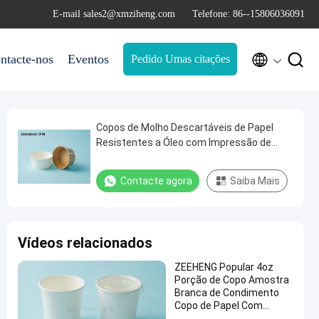
E-mail sales2@xmziheng.com
Telefone: 86--15806036091


ntacte-nos
Eventos
Pedido Umas citações
Copos de Molho Descartáveis de Papel
Resistentes a Óleo com Impressão de
Logotipo Personalizado em Vários
Tamanhos (1.5oz-4oz)
Contacte agora
Saiba Mais
Vídeos relacionados
ZEEHENG Popular 4oz
Porção de Copo Amostra
Branca de Condimento
Copo de Papel Com
Coberturas