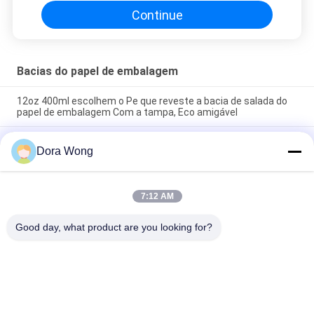
Continue
Bacias do papel de embalagem
12oz 400ml escolhem o Pe que reveste a bacia de salada do
papel de embalagem Com a tampa, Eco amigável
O PE revestiu o copo da sobremesa das bacias do papel de
Dora Wong
embalagem Do alimento da salada de 16oz 500ml Matt com a
tampa
Kitchenware descartável resistente redondo das bacias de
7:12 AM
sopa de 42oz 1300ml com a tampa clara do ANIMAL DE
ESTIMAÇÃO
Good day, what product are you looking for?
Categorias populares
Todos
Bacias Do Papel De 
Tigela De Papel 
Embalagem
Retangular