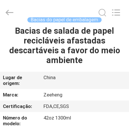
Zi
Heng
Environmental
Protection
Technology
Bacias do papel de embalagem
Co.,
Ltd..
Bacias de salada de papel
CASA
All
Rights
Reserved.
recicláveis afastadas
PRODUTOS
descartáveis a favor do meio
ambiente
SOBRE
NÓS
Lugar de
China
origem:
EXCURSÃO
Marca:
Zeeheng
DA
Certificação:
FDA,CE,SGS
FÁBRICA
Número do
42oz 1300ml
modelo: