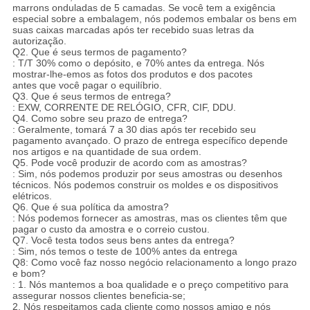
marrons onduladas de 5 camadas. Se você tem a exigência
especial sobre a embalagem, nós podemos embalar os bens em
suas caixas marcadas após ter recebido suas letras da
autorização.
Q2. Que é seus termos de pagamento?
: T/T 30% como o depósito, e 70% antes da entrega. Nós
mostrar-lhe-emos as fotos dos produtos e dos pacotes
antes que você pagar o equilíbrio.
Q3. Que é seus termos de entrega?
: EXW, CORRENTE DE RELÓGIO, CFR, CIF, DDU.
Q4. Como sobre seu prazo de entrega?
: Geralmente, tomará 7 a 30 dias após ter recebido seu
pagamento avançado. O prazo de entrega específico depende
nos artigos e na quantidade de sua ordem.
Q5. Pode você produzir de acordo com as amostras?
: Sim, nós podemos produzir por seus amostras ou desenhos
técnicos. Nós podemos construir os moldes e os dispositivos
elétricos.
Q6. Que é sua política da amostra?
: Nós podemos fornecer as amostras, mas os clientes têm que
pagar o custo da amostra e o correio custou.
Q7. Você testa todos seus bens antes da entrega?
: Sim, nós temos o teste de 100% antes da entrega
Q8: Como você faz nosso negócio relacionamento a longo prazo
e bom?
: 1. Nós mantemos a boa qualidade e o preço competitivo para
assegurar nossos clientes beneficia-se;
2. Nós respeitamos cada cliente como nossos amigo e nós