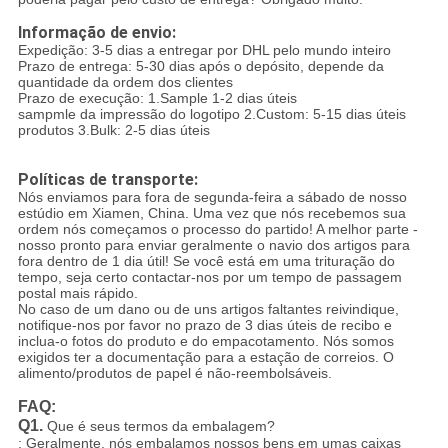
Informação de envio:
Expedição: 3-5 dias a entregar por DHL pelo mundo inteiro
Prazo de entrega: 5-30 dias após o depósito, depende da
quantidade da ordem dos clientes
Prazo de execução: 1.Sample 1-2 dias úteis
sampmle da impressão do logotipo 2.Custom: 5-15 dias úteis
produtos 3.Bulk: 2-5 dias úteis
Políticas de transporte:
Nós enviamos para fora de segunda-feira a sábado de nosso
estúdio em Xiamen, China. Uma vez que nós recebemos sua
ordem nós começamos o processo do partido! A melhor parte -
nosso pronto para enviar geralmente o navio dos artigos para
fora dentro de 1 dia útil! Se você está em uma trituração do
tempo, seja certo contactar-nos por um tempo de passagem
postal mais rápido.
No caso de um dano ou de uns artigos faltantes reivindique,
notifique-nos por favor no prazo de 3 dias úteis de recibo e
inclua-o fotos do produto e do empacotamento. Nós somos
exigidos ter a documentação para a estação de correios. O
alimento/produtos de papel é não-reembolsáveis.
FAQ:
Q1.
Que é seus termos da embalagem?
: Geralmente, nós embalamos nossos bens em umas caixas