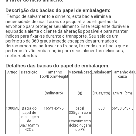
Descrição das bacias do papel de embalagem:
Tempo de salvamento e dinheiro, esta bacia elimina a
necessidade de usar faixas do psiquiatra ou etiquetas do
envoltório para proteger seu alimento. Este recipiente durável é
equipado a alerta o cliente da alteração possível e para manter
índices para fixar-se durante o transporte. Seu selo de um
perímetro de 360 graus impede escapes desarrumados e
derramamentos ao travar no frescor, fazendo esta bacia que o
perfeitos à-vão embarcação para seus alimentos deliciosos,
molho-cobertos.
Detalhes das bacias do papel de embalagem:
Artigo
Descrição
Tamanho
Material/peso
Embalagem
Tamanho da
Top*Botm*Height
caixa
(milímetro)
(g)
(PCes/ctn)
L*W*H (cm)
1300ML
Bacia do
165*145*75
papel
600
66*50.5*57.5
papel de
335gsm com
embalagem
o
de
revestimento
Dia.165mm
dobro 40gsm
42Oz
do PE