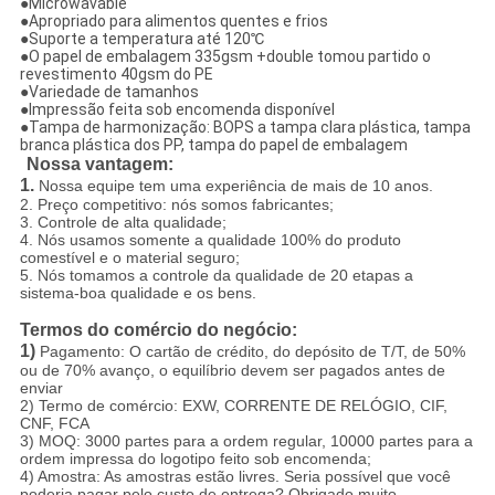
●Microwavable
●Apropriado para alimentos quentes e frios
●Suporte a temperatura até 120℃
●O papel de embalagem 335gsm +double tomou partido o
revestimento 40gsm do PE
●Variedade de tamanhos
●Impressão feita sob encomenda disponível
●Tampa de harmonização: BOPS a tampa clara plástica, tampa
branca plástica dos PP, tampa do papel de embalagem
Nossa vantagem:
1.
Nossa equipe tem uma experiência de mais de 10 anos.
2. Preço competitivo: nós somos fabricantes;
3. Controle de alta qualidade;
4. Nós usamos somente a qualidade 100% do produto
comestível e o material seguro;
5. Nós tomamos a controle da qualidade de 20 etapas a
sistema-boa qualidade e os bens.
Termos do comércio do negócio:
1)
Pagamento: O cartão de crédito, do depósito de T/T, de 50%
ou de 70% avanço, o equilíbrio devem ser pagados antes de
enviar
2) Termo de comércio: EXW, CORRENTE DE RELÓGIO, CIF,
CNF, FCA
3) MOQ: 3000 partes para a ordem regular, 10000 partes para a
ordem impressa do logotipo feito sob encomenda;
4) Amostra: As amostras estão livres. Seria possível que você
poderia pagar pelo custo de entrega? Obrigado muito.