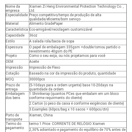
Nome da
Xiamen Zi Heng Environmental Protection Technology Co. ,
empresa
Ltd.
Especialidade
Preço competitivo/tempo de produção de alta
qualidade/eficiente/bom serviço
Material
Alimento GradePaper
Característica
Eco-amigável/reciclagem customizável
Capacidade
36oz
Estilo
A salada rola/bacia de sopa
Espessura
O papel de embalagem 335gsm +double tomou partido o
revestimento 40gsm do PE
Projeto
Como o seu exija, ou nós projetamos para você
OEM
Aceite
Impressão
Impressão de Flexo
Cotação
Baseado na cor da impressão do produto, quantidade
MOQ
30000pcs
Prazo de
(5-10days para a ordem urgente) base 10-20days na
entrega
quantidade da ordem
Embalagem
1.Shrinkwrap (quantos PCes que embalam em um bloco
dos bens
conforme requirments do cliente)
2.Carton (o peso da caixa é conforme exigências de cliente)
3.Examples (60pcs/bag x 10 sacos = 600pcs/ctn)
Porto de
Xiamen, China
transporte
Termo do
termo 1.Price: CORRENTE DE RELÓGIO Xiamen
pagamento
2,30% adiantado e pagamento do equilíbrio de 70% antes de