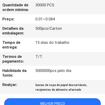
CONTROLE
Quantidade de
30000 PCS
ordem mínima:
DA
QUALIDADE
Preço:
0.01~0.084
Detalhes da
500pcs/Carton
CONTACTE-
embalagem:
NOS
Tempo de
15 dias do trabalho
entrega:
NOTÍCIA
Termos de
T/T.
pagamento:
Habilidade da
5000000pcs pelo dia
PEÇA
fonte:
UMAS
Realçar:
,
bacias de sopa de papel descartáveis
CITAÇÕES
recipientes de alimento afastado
MAPA
MELHOR PREÇO