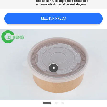
Bacias de fruto impressas feitas sob
DO
encomenda do papel de embalagem
SITE
MELHOR PREÇO
POLÍTICA
DE
PRIVACIDADE