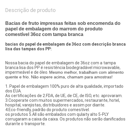
Descrição de produto
Bacias de fruto impressas feitas sob encomenda do
papel de embalagem do marrom do produto
comestível 36oz com tampa branca
bacias do papel de embalagem de 36oz com descrição branca
lisa das tampas dos PP:
Nossa bacia do papel de embalagem de 36oz com a tampa
branca lisa dos PP é resistência biodegradável microwavable,
impermeável e de óleo.
Mesmo melhor, trabalham com alimento
quente e frio. Não espere acima, chamam para amostras!
1. Papel de embalagem 100% puro de alta qualidade, importado
dos EUA.
As certificações de 2.FDA, de UE, de CE, de ISO, etc. aprovaram.
3.Cooperate com muitos supermercados, restaurante, hotel,
hospital, varejistas, distribuidores e assim por diante.
4.Eco-friendly, padrão do produto comestível.
os produtos 5.All são embalados com qulaity alto 5-PLY
corrugaram a caixa da caixa. Os produtos não serão danificados
durante o transporte.