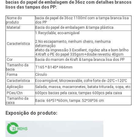
bacias do papel de embalagem de 36oz com detalhes brancos
lisos das tampas dos PP:
Nome do
bacia de papel de 36oz 1100ml com a tampa branca lisa
produto
dos PP
Material
Bacia do papel de embalagem & tampa plástica
1.Recyclable, eco-amigável
2.No escapamento, nenhum cheiro, nenhuma
Característica
deformação
efeito da impressão 3.Excellent, rigidez alta e bom brilho
4.Kraft o PE do papel 335gsm+doube revestiu 40gsm
Cor
Bacia do marrom de Kraft & tampa branca lisa dos PP
Tamanho da
T165 * B145* H66mm
bacia
Forma
Círculo
Característica
Eco-amigável, Microwavable, cofre forte de -20℃~120℃
Aplicação
Salada, massa, macarronetes, batata triturada, sopa, etc.
PCes/Ctn
600pcs bacias pela caixa, tampas 600pcs pela caixa
Tamanho da
Bacia: 66*51*60cm, tampa: 52*38*36 cm
caixa
Exposição do produto: