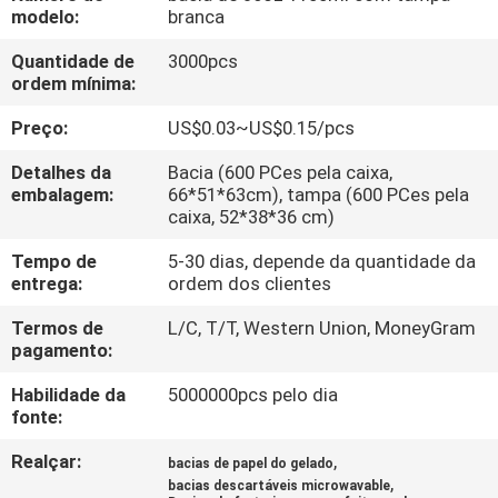
CONTROLE
modelo:
branca
DA
Quantidade de
3000pcs
ordem mínima:
QUALIDADE
Preço:
US$0.03~US$0.15/pcs
CONTACTE-
Detalhes da
Bacia (600 PCes pela caixa,
NOS
embalagem:
66*51*63cm), tampa (600 PCes pela
caixa, 52*38*36 cm)
Tempo de
5-30 dias, depende da quantidade da
NOTÍCIA
entrega:
ordem dos clientes
Termos de
L/C, T/T, Western Union, MoneyGram
PEÇA
pagamento:
UMAS
Habilidade da
5000000pcs pelo dia
CITAÇÕES
fonte:
Realçar:
,
bacias de papel do gelado
MAPA
,
bacias descartáveis microwavable