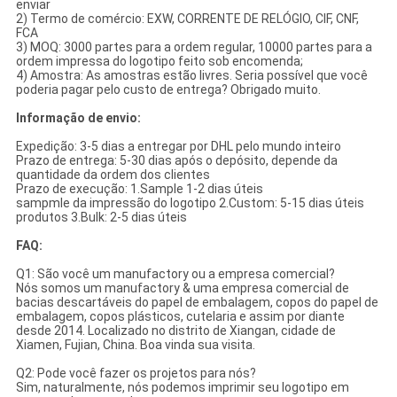
enviar
2) Termo de comércio: EXW, CORRENTE DE RELÓGIO, CIF, CNF,
FCA
3) MOQ: 3000 partes para a ordem regular, 10000 partes para a
ordem impressa do logotipo feito sob encomenda;
4) Amostra: As amostras estão livres. Seria possível que você
poderia pagar pelo custo de entrega? Obrigado muito.
Informação de envio:
Expedição: 3-5 dias a entregar por DHL pelo mundo inteiro
Prazo de entrega: 5-30 dias após o depósito, depende da
quantidade da ordem dos clientes
Prazo de execução: 1.Sample 1-2 dias úteis
sampmle da impressão do logotipo 2.Custom: 5-15 dias úteis
produtos 3.Bulk: 2-5 dias úteis
FAQ:
Q1: São você um manufactory ou a empresa comercial?
Nós somos um manufactory & uma empresa comercial de
bacias descartáveis do papel de embalagem, copos do papel de
embalagem, copos plásticos, cutelaria e assim por diante
desde 2014. Localizado no distrito de Xiangan, cidade de
Xiamen, Fujian, China. Boa vinda sua visita.
Q2: Pode você fazer os projetos para nós?
Sim, naturalmente, nós podemos imprimir seu logotipo em