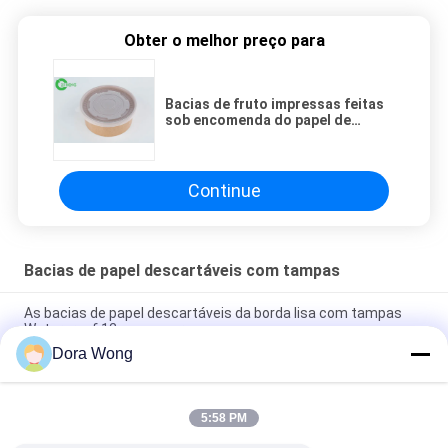
Obter o melhor preço para
Bacias de fruto impressas feitas
sob encomenda do papel de
embalagem de Brown do produto
comestível 36oz com tampa
branca
Continue
Bacias de papel descartáveis com tampas
As bacias de papel descartáveis da borda lisa com tampas
Waterproof 12 onças para a sopa
Dora Wong
As bacias de papel descartáveis biodegradáveis com tampas
Waterproof 1100 ML para a salada
5:58 PM
Recipientes descartáveis resistentes da salada da graxa,
bacias descartáveis do partido de 36 onças