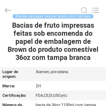
Zi
Heng
Environmental
Protection
Technology
Bacias de papel descartáveis com tampas
Co.,
Ltd..
Bacias de fruto impressas
CASA
All
Rights
Reserved.
feitas sob encomenda do
PRODUTOS
papel de embalagem de
Brown do produto comestível
SOBRE
36oz com tampa branca
NÓS
Lugar de
Xiamen, porcelana
origem:
EXCURSÃO
DA
Marca:
ZH
FÁBRICA
Certificação:
FDA,CE,EU,ISO,etc
Número do
bacia de 36oz 1100ml com tampa